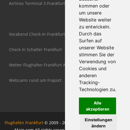
Airlines Terminal 3 Frankfurt
kommen oder
um unsere
Website weiter
zu entwickeln.
Durch das
Vorabend Check-In Frankfurt
Surfen auf
unserer Website
Check In Schalter Frankfurt
stimmen Sie der
Verwendung von
Wetter Flughafen Frankfurt Airport
Cookies und
anderen
Webcams rund um Fraport
Tracking-
Technologien zu.
Alle
akzeptieren
Einstellungen
Flughafen Frankfurt
© 2009 - 2026 www.Airport-Frankfurt-am-
ändern
Main.com All rights reserved | Design by
W3layouts