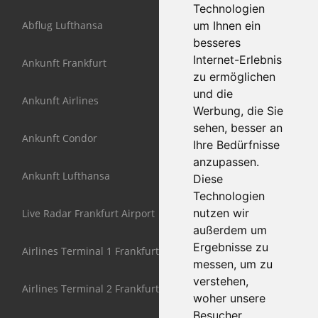
Technologien
Abflug Lufthansa
um Ihnen ein
besseres
Internet-Erlebnis
Ankunft Frankfurt
zu ermöglichen
und die
Ankunft Airlines
Werbung, die Sie
sehen, besser an
Ankunft Condor
Ihre Bedürfnisse
anzupassen.
Ankunft Lufthansa
Diese
Technologien
nutzen wir
Live Radar Frankfurt Airport
außerdem um
Ergebnisse zu
Airlines Terminal 1 Frankfurt
messen, um zu
verstehen,
Airlines Terminal 2 Frankfurt
woher unsere
Besucher