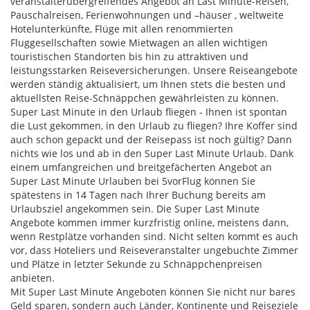
veranstalterübergreifendes Angebot an Last Minute-Reisen,
Pauschalreisen, Ferienwohnungen und –häuser , weltweite
Hotelunterkünfte, Flüge mit allen renommierten
Fluggesellschaften sowie Mietwagen an allen wichtigen
touristischen Standorten bis hin zu attraktiven und
leistungsstarken Reiseversicherungen. Unsere Reiseangebote
werden ständig aktualisiert, um Ihnen stets die besten und
aktuellsten Reise-Schnäppchen gewährleisten zu können.
Super Last Minute in den Urlaub fliegen - Ihnen ist spontan
die Lust gekommen, in den Urlaub zu fliegen? Ihre Koffer sind
auch schon gepackt und der Reisepass ist noch gültig? Dann
nichts wie los und ab in den Super Last Minute Urlaub. Dank
einem umfangreichen und breitgefächerten Angebot an
Super Last Minute Urlauben bei 5vorFlug können Sie
spätestens in 14 Tagen nach Ihrer Buchung bereits am
Urlaubsziel angekommen sein. Die Super Last Minute
Angebote kommen immer kurzfristig online, meistens dann,
wenn Restplätze vorhanden sind. Nicht selten kommt es auch
vor, dass Hoteliers und Reiseveranstalter ungebuchte Zimmer
und Plätze in letzter Sekunde zu Schnäppchenpreisen
anbieten.
Mit Super Last Minute Angeboten können Sie nicht nur bares
Geld sparen, sondern auch Länder, Kontinente und Reiseziele