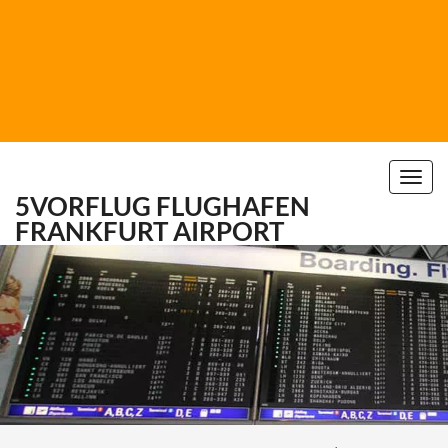
Togg
5VORFLUG
FLUGHAFEN
navi
FRANKFURT AIRPORT