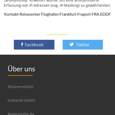
„anonymizeIp“ erweitert wurde, um eine anonymisierte
Erfassung von IP-Adressen (sog. IP-Masking) zu gewährleisten.
Kontakt Reisecenter Flughafen Frankfurt Fraport FRA EDDF
Facebook
Twitter
Über uns
Reisevermittler
travianet GmbH
Angermühle 8a