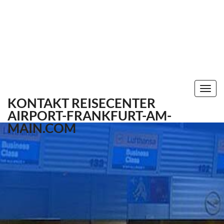
Togg
KONTAKT
REISECENTER
navi
AIRPORT-FRANKFURT-AM-
MAIN.COM