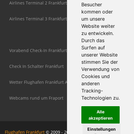
Airlines Terminal 2 Frankfurt
Besucher
kommen oder
Airlines Terminal 3 Frankfurt
um unsere
Website weiter
zu entwickeln.
Durch das
Surfen auf
Vorabend Check-In Frankfurt
unserer Website
stimmen Sie der
Check In Schalter Frankfurt
Verwendung von
Cookies und
Wetter Flughafen Frankfurt Airport
anderen
Tracking-
Technologien zu.
Webcams rund um Fraport
Alle
akzeptieren
Einstellungen
Flughafen Frankfurt
© 2009 - 2026 www.Airport-Frankfurt-am-