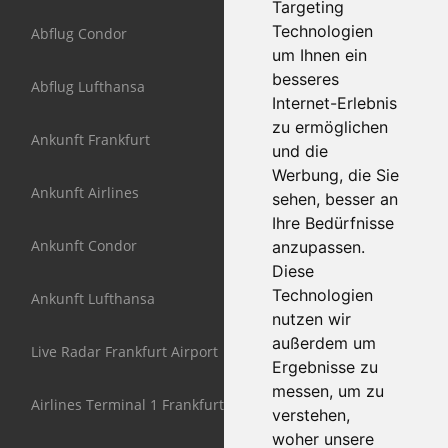
Targeting
Technologien
Abflug Condor
um Ihnen ein
besseres
Abflug Lufthansa
Internet-Erlebnis
zu ermöglichen
Ankunft Frankfurt
und die
Werbung, die Sie
Ankunft Airlines
sehen, besser an
Ihre Bedürfnisse
Ankunft Condor
anzupassen.
Diese
Technologien
Ankunft Lufthansa
nutzen wir
außerdem um
Live Radar Frankfurt Airport
Ergebnisse zu
messen, um zu
Airlines Terminal 1 Frankfurt
verstehen,
woher unsere