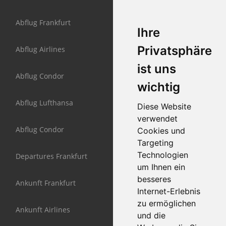
Abflug Frankfurt
Ihre
Privatsphäre
Abflug Airlines
ist uns
Abflug Condor
wichtig
Abflug Lufthansa
Diese Website
verwendet
Abflug Condor
Cookies und
Targeting
Technologien
Departures Frankfurt
um Ihnen ein
besseres
Ankunft Frankfurt
Internet-Erlebnis
zu ermöglichen
Ankunft Airlines
und die