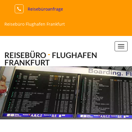
Reisebüroanfrage
Reisebüro Flughafen Frankfurt
Togg
REISEBÜRO
-
FLUGHAFEN
navi
FRANKFURT