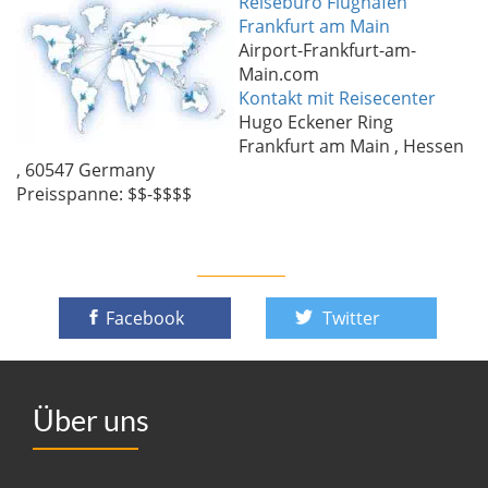
Reisebüro Flughafen
Frankfurt am Main
Airport-Frankfurt-am-
Main.com
Kontakt mit Reisecenter
Hugo Eckener Ring
Frankfurt am Main
,
Hessen
,
60547
Germany
Preisspanne: $$-$$$$
Facebook
Twitter
Über uns