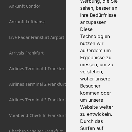
Werbung, die Sie
Ankunft Condor
sehen, besser an
Ihre Bedürfnisse
Ankunft Lufthansa
anzupassen.
Diese
Technologien
Live Radar Frankfurt Airport
nutzen wir
außerdem um
Arrivals Frankfurt
Ergebnisse zu
messen, um zu
Airlines Terminal 1 Frankfurt
verstehen,
woher unsere
Airlines Terminal 2 Frankfurt
Besucher
kommen oder
Airlines Terminal 3 Frankfurt
um unsere
Website weiter
zu entwickeln.
Vorabend Check-In Frankfurt
Durch das
Surfen auf
Check In Schalter Frankfurt