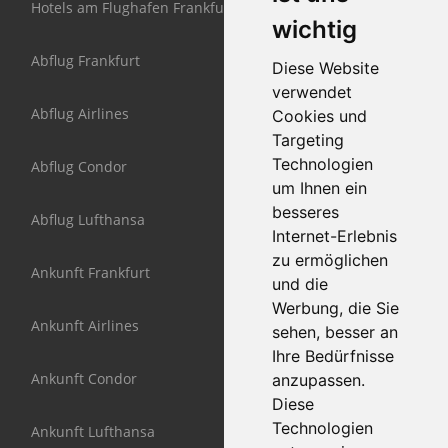
Hotels am Flughafen Frankfurt
wichtig
Abflug Frankfurt
Diese Website
verwendet
Abflug Airlines
Cookies und
Targeting
Technologien
Abflug Condor
um Ihnen ein
besseres
Abflug Lufthansa
Internet-Erlebnis
zu ermöglichen
Ankunft Frankfurt
und die
Werbung, die Sie
Ankunft Airlines
sehen, besser an
Ihre Bedürfnisse
Ankunft Condor
anzupassen.
Diese
Technologien
Ankunft Lufthansa