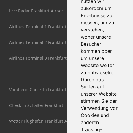
nutzen wir
außerdem um
Live Radar Frankfurt Airport
Ergebnisse zu
messen, um zu
Airlines Terminal 1 Frankfurt
verstehen,
woher unsere
Airlines Terminal 2 Frankfurt
Besucher
kommen oder
Airlines Terminal 3 Frankfurt
um unsere
Website weiter
zu entwickeln.
Durch das
Surfen auf
Vorabend Check-In Frankfurt
unserer Website
stimmen Sie der
Check In Schalter Frankfurt
Verwendung von
Cookies und
Wetter Flughafen Frankfurt Airport
anderen
Tracking-