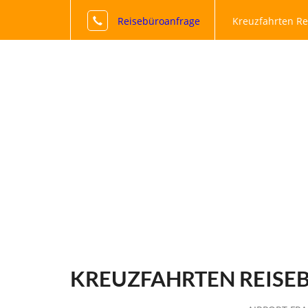
Reisebüroanfrage
Kreuzfahrten Re
KREUZFAHRTEN REISE