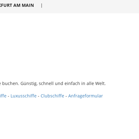
KFURT AM MAIN
|
 buchen. Günstig, schnell und einfach in alle Welt.
iffe
-
Luxusschiffe
-
Clubschiffe
-
Anfrageformular