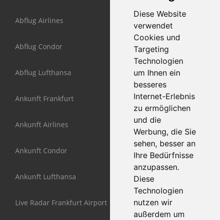
Diese Website
Abflug Airlines
verwendet
Cookies und
Abflug Condor
Targeting
Technologien
Abflug Lufthansa
um Ihnen ein
besseres
Internet-Erlebnis
Ankunft Frankfurt
zu ermöglichen
und die
Ankunft Airlines
Werbung, die Sie
sehen, besser an
Ankunft Condor
Ihre Bedürfnisse
anzupassen.
Ankunft Lufthansa
Diese
Technologien
nutzen wir
Live Radar Frankfurt Airport
außerdem um