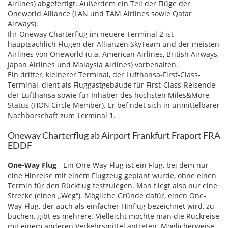
Airlines) abgefertigt. Außerdem ein Teil der Flüge der
Oneworld Alliance (LAN und TAM Airlines sowie Qatar
Airways).
Ihr Oneway Charterflug im neuere Terminal 2 ist
hauptsächlich Flügen der Allianzen SkyTeam und der meisten
Airlines von Oneworld (u.a. American Airlines, British Airways,
Japan Airlines und Malaysia Airlines) vorbehalten.
Ein dritter, kleinerer Terminal, der Lufthansa-First-Class-
Terminal, dient als Fluggastgebäude für First-Class-Reisende
der Lufthansa sowie für Inhaber des höchsten Miles&More-
Status (HON Circle Member). Er befindet sich in unmittelbarer
Nachbarschaft zum Terminal 1.
Oneway Charterflug ab Airport Frankfurt Fraport FRA
EDDF
One-Way Flug
- Ein One-Way-Flug ist ein Flug, bei dem nur
eine Hinreise mit einem Flugzeug geplant wurde, ohne einen
Termin für den Rückflug festzulegen. Man fliegt also nur eine
Strecke (einen „Weg“). Mögliche Gründe dafür, einen One-
Way-Flug, der auch als einfacher Hinflug bezeichnet wird, zu
buchen, gibt es mehrere. Vielleicht möchte man die Rückreise
mit einem anderen Verkehrsmittel antreten. Möglicherweise