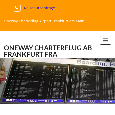
Reisebüroanfrage
Oneway Charterflug Airport Frankfurt am Main
Togg
ONEWAY CHARTERFLUG
AB
navi
FRANKFURT FRA