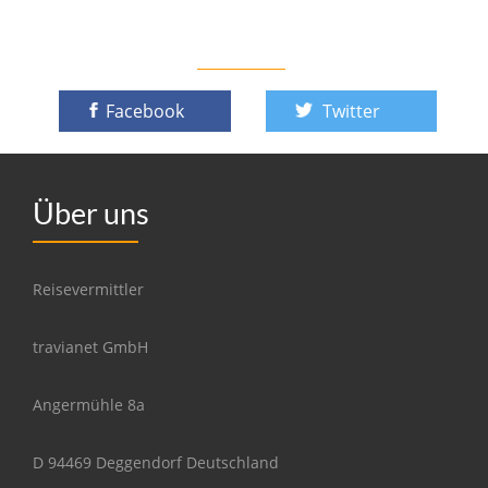
Facebook
Twitter
Über uns
Reisevermittler
travianet GmbH
Angermühle 8a
D 94469 Deggendorf Deutschland