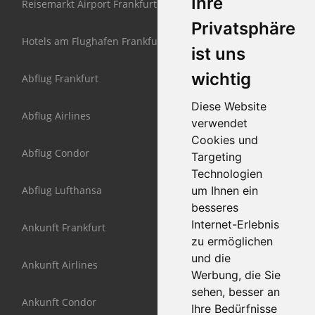
Ihre
Reisemarkt Airport Frankfurt
Privatsphäre
Hotels am Flughafen Frankfurt
ist uns
wichtig
Abflug Frankfurt
Diese Website
Abflug Airlines
verwendet
Cookies und
Abflug Condor
Targeting
Technologien
Abflug Lufthansa
um Ihnen ein
besseres
Internet-Erlebnis
Ankunft Frankfurt
zu ermöglichen
und die
Ankunft Airlines
Werbung, die Sie
sehen, besser an
Ankunft Condor
Ihre Bedürfnisse