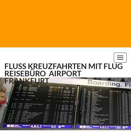
Togg
FLUSS KREUZFAHRTEN MIT FLUG
navi
REISEBÜRO
AIRPORT
FRANKFURT