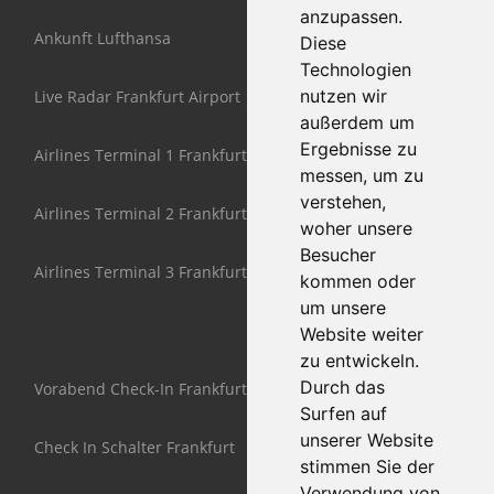
anzupassen.
Ankunft Lufthansa
Diese
Technologien
nutzen wir
Live Radar Frankfurt Airport
außerdem um
Ergebnisse zu
Airlines Terminal 1 Frankfurt
messen, um zu
verstehen,
Airlines Terminal 2 Frankfurt
woher unsere
Besucher
Airlines Terminal 3 Frankfurt
kommen oder
um unsere
Website weiter
zu entwickeln.
Durch das
Vorabend Check-In Frankfurt
Surfen auf
unserer Website
Check In Schalter Frankfurt
stimmen Sie der
Verwendung von