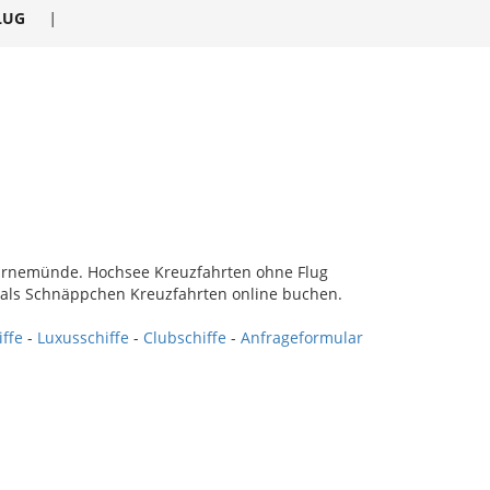
LUG
|
Warnemünde. Hochsee Kreuzfahrten ohne Flug
t als Schnäppchen Kreuzfahrten online buchen.
iffe
-
Luxusschiffe
-
Clubschiffe
-
Anfrageformular