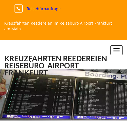
Reisebüroanfrage
Kreuzfahrten Reedereien im Reisebüro Airport Frankfurt
am Main
Togg
KREUZFAHRTEN REEDEREIEN
navi
REISEBÜRO
AIRPORT
FRANKFURT