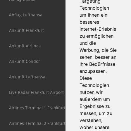
Targeting
Technologien
Abflug Lufthansa
um Ihnen ein
besseres
Internet-Erlebnis
Ankunft Frankfurt
zu ermöglichen
und die
Ankunft Airlines
Werbung, die Sie
sehen, besser an
Ankunft Condor
Ihre Bedürfnisse
anzupassen.
Ankunft Lufthansa
Diese
Technologien
nutzen wir
Live Radar Frankfurt Airport
außerdem um
Ergebnisse zu
Airlines Terminal 1 Frankfurt
messen, um zu
verstehen,
Airlines Terminal 2 Frankfurt
woher unsere