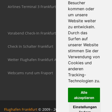
Besucher
Airlines Terminal 3 Frankfurt
kommen oder
um unsere
Website weiter
zu entwickeln.
Durch das
Vorabend Check-In Frankfurt
Surfen auf
unserer Website
Check In Schalter Frankfurt
stimmen Sie der
Verwendung von
Wetter Flughafen Frankfurt Airport
Cookies und
anderen
Webcams rund um Fraport
Tracking-
Technologien zu.
Alle
akzeptieren
Einstellungen
Flughafen Frankfurt
© 2009 - 2026 www.Airport-Frankfurt-am-