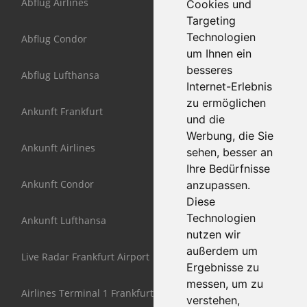
Abflug Airlines
Cookies und
Targeting
Technologien
Abflug Condor
um Ihnen ein
besseres
Abflug Lufthansa
Internet-Erlebnis
zu ermöglichen
Ankunft Frankfurt
und die
Werbung, die Sie
Ankunft Airlines
sehen, besser an
Ihre Bedürfnisse
Ankunft Condor
anzupassen.
Diese
Technologien
Ankunft Lufthansa
nutzen wir
außerdem um
Live Radar Frankfurt Airport
Ergebnisse zu
messen, um zu
Airlines Terminal 1 Frankfurt
verstehen,