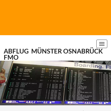
Togg
ABFLUG
MÜNSTER OSNABRÜCK
navi
FMO