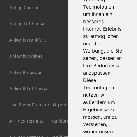
Technologien
Abflug Condor
um Ihnen ein
besseres
Abflug Lufthansa
Internet-Erlebnis
zu ermöglichen
Ankunft Frankfurt
und die
Werbung, die Sie
Ankunft Airlines
sehen, besser an
Ihre Bedürfnisse
Ankunft Condor
anzupassen.
Diese
Technologien
Ankunft Lufthansa
nutzen wir
außerdem um
Live Radar Frankfurt Airport
Ergebnisse zu
messen, um zu
Airlines Terminal 1 Frankfurt
verstehen,
woher unsere