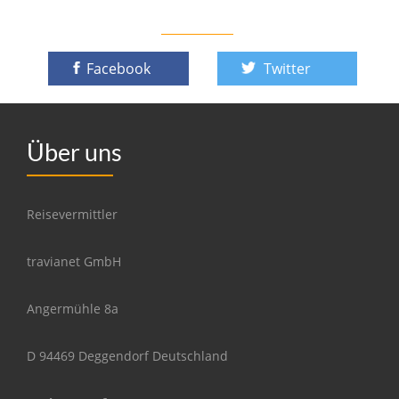
Facebook
Twitter
Über uns
Reisevermittler
travianet GmbH
Angermühle 8a
D 94469 Deggendorf Deutschland