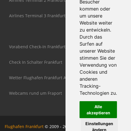
Airlines Terminal 2 Frankfurt
Besucher
kommen oder
Airlines Terminal 3 Frankfurt
um unsere
Website weiter
zu entwickeln.
Durch das
Surfen auf
Vorabend Check-In Frankfurt
unserer Website
stimmen Sie der
Check In Schalter Frankfurt
Verwendung von
Cookies und
Wetter Flughafen Frankfurt Airport
anderen
Tracking-
Technologien zu.
Webcams rund um Fraport
Alle
akzeptieren
Einstellungen
Flughafen Frankfurt
© 2009 - 2026 www.Airport-Frankfurt-am-
ändern