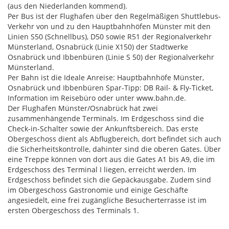
(aus den Niederlanden kommend).
Per Bus ist der Flughafen über den Regelmäßigen Shuttlebus-
Verkehr von und zu den Hauptbahnhöfen Münster mit den
Linien S50 (Schnellbus), D50 sowie R51 der Regionalverkehr
Münsterland, Osnabrück (Linie X150) der Stadtwerke
Osnabrück und Ibbenbüren (Linie S 50) der Regionalverkehr
Münsterland.
Per Bahn ist die Ideale Anreise: Hauptbahnhöfe Münster,
Osnabrück und Ibbenbüren Spar-Tipp: DB Rail- & Fly-Ticket,
Information im Reisebüro oder unter www.bahn.de.
Der Flughafen Münster/Osnabrück hat zwei
zusammenhängende Terminals. Im Erdgeschoss sind die
Check-in-Schalter sowie der Ankunftsbereich. Das erste
Obergeschoss dient als Abflugbereich, dort befindet sich auch
die Sicherheitskontrolle, dahinter sind die oberen Gates. Über
eine Treppe können von dort aus die Gates A1 bis A9, die im
Erdgeschoss des Terminal I liegen, erreicht werden. Im
Erdgeschoss befindet sich die Gepäckausgabe. Zudem sind
im Obergeschoss Gastronomie und einige Geschäfte
angesiedelt, eine frei zugängliche Besucherterrasse ist im
ersten Obergeschoss des Terminals 1.