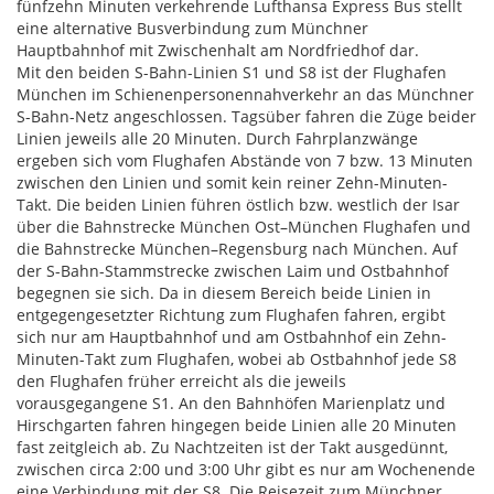
fünfzehn Minuten verkehrende Lufthansa Express Bus stellt
eine alternative Busverbindung zum Münchner
Hauptbahnhof mit Zwischenhalt am Nordfriedhof dar.
Mit den beiden S-Bahn-Linien S1 und S8 ist der Flughafen
München im Schienenpersonennahverkehr an das Münchner
S-Bahn-Netz angeschlossen. Tagsüber fahren die Züge beider
Linien jeweils alle 20 Minuten. Durch Fahrplanzwänge
ergeben sich vom Flughafen Abstände von 7 bzw. 13 Minuten
zwischen den Linien und somit kein reiner Zehn-Minuten-
Takt. Die beiden Linien führen östlich bzw. westlich der Isar
über die Bahnstrecke München Ost–München Flughafen und
die Bahnstrecke München–Regensburg nach München. Auf
der S-Bahn-Stammstrecke zwischen Laim und Ostbahnhof
begegnen sie sich. Da in diesem Bereich beide Linien in
entgegengesetzter Richtung zum Flughafen fahren, ergibt
sich nur am Hauptbahnhof und am Ostbahnhof ein Zehn-
Minuten-Takt zum Flughafen, wobei ab Ostbahnhof jede S8
den Flughafen früher erreicht als die jeweils
vorausgegangene S1. An den Bahnhöfen Marienplatz und
Hirschgarten fahren hingegen beide Linien alle 20 Minuten
fast zeitgleich ab. Zu Nachtzeiten ist der Takt ausgedünnt,
zwischen circa 2:00 und 3:00 Uhr gibt es nur am Wochenende
eine Verbindung mit der S8. Die Reisezeit zum Münchner