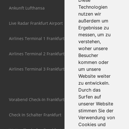
Diese
Technologien
Ankunft Lufthansa
nutzen wir
außerdem um
Live Radar Frankfurt Airport
Ergebnisse zu
messen, um zu
Airlines Terminal 1 Frankfurt
verstehen,
woher unsere
Airlines Terminal 2 Frankfurt
Besucher
kommen oder
Airlines Terminal 3 Frankfurt
um unsere
Website weiter
zu entwickeln.
Durch das
Surfen auf
Vorabend Check-In Frankfurt
unserer Website
stimmen Sie der
Check In Schalter Frankfurt
Verwendung von
Cookies und