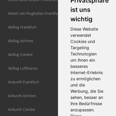
Privatsphäre
ist uns
Hotels am Flughafen Frankfurt
wichtig
Abflug Frankfurt
Diese Website
verwendet
Abflug Airlines
Cookies und
Targeting
Technologien
Abflug Condor
um Ihnen ein
besseres
Abflug Lufthansa
Internet-Erlebnis
zu ermöglichen
Ankunft Frankfurt
und die
Werbung, die Sie
Ankunft Airlines
sehen, besser an
Ihre Bedürfnisse
Ankunft Condor
anzupassen.