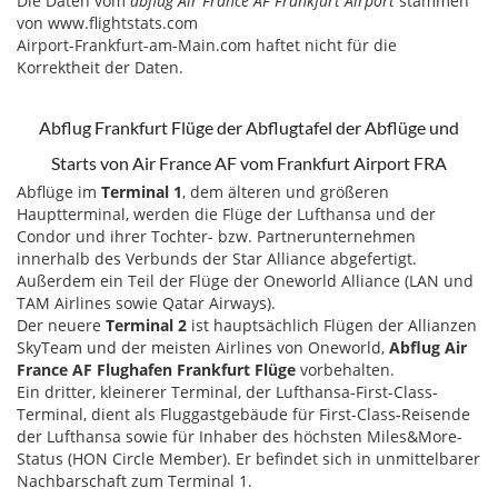
Die Daten vom
abflug Air France AF Frankfurt Airport
stammen
von www.flightstats.com
Airport-Frankfurt-am-Main.com haftet nicht für die
Korrektheit der Daten.
Abflug Frankfurt Flüge der Abflugtafel der Abflüge und
Starts von Air France AF vom Frankfurt Airport FRA
Abflüge im
Terminal 1
, dem älteren und größeren
Hauptterminal, werden die Flüge der Lufthansa und der
Condor und ihrer Tochter- bzw. Partnerunternehmen
innerhalb des Verbunds der Star Alliance abgefertigt.
Außerdem ein Teil der Flüge der Oneworld Alliance (LAN und
TAM Airlines sowie Qatar Airways).
Der neuere
Terminal 2
ist hauptsächlich Flügen der Allianzen
SkyTeam und der meisten Airlines von Oneworld,
Abflug Air
France AF Flughafen Frankfurt Flüge
vorbehalten.
Ein dritter, kleinerer Terminal, der Lufthansa-First-Class-
Terminal, dient als Fluggastgebäude für First-Class-Reisende
der Lufthansa sowie für Inhaber des höchsten Miles&More-
Status (HON Circle Member). Er befindet sich in unmittelbarer
Nachbarschaft zum Terminal 1.