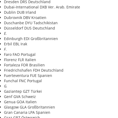
Dresden DRS Deutschland
Dubai-International DXB Ver. Arab. Emirate
Dublin DUB Irland
Dubrovnik DBV Kroatien
Duschanbe DYU Tadschikistan
Düsseldorf DUS Deutschland
E.
Edinburgh EDI Großbritannien
Erbil EBL Irak
F.
Faro FAO Portugal
Florenz FLR Italien
Fortaleza FOR Brasilien
Friedrichshafen FDH Deutschland
Fuerteventura FUE Spanien
Funchal FNC Portugal
G.
Gaziantep GZT Türkei
Genf GVA Schweiz
Genua GOA Italien
Glasgow GLA Großbritannien
Gran Canaria LPA Spanien
Graz GRZ Österreich