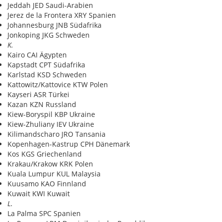
Jeddah JED Saudi-Arabien
Jerez de la Frontera XRY Spanien
Johannesburg JNB Südafrika
Jonkoping JKG Schweden
K.
Kairo CAI Ägypten
Kapstadt CPT Südafrika
Karlstad KSD Schweden
Kattowitz/Kattovice KTW Polen
Kayseri ASR Türkei
Kazan KZN Russland
Kiew-Boryspil KBP Ukraine
Kiew-Zhuliany IEV Ukraine
Kilimandscharo JRO Tansania
Kopenhagen-Kastrup CPH Dänemark
Kos KGS Griechenland
Krakau/Krakow KRK Polen
Kuala Lumpur KUL Malaysia
Kuusamo KAO Finnland
Kuwait KWI Kuwait
L.
La Palma SPC Spanien