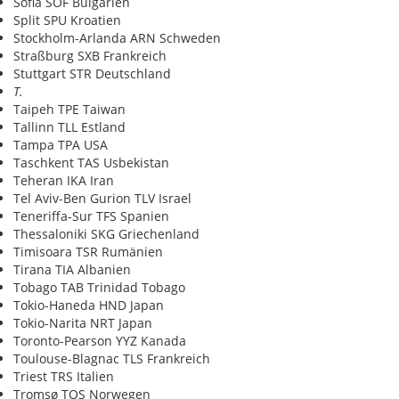
Sofia SOF Bulgarien
Split SPU Kroatien
Stockholm-Arlanda ARN Schweden
Straßburg SXB Frankreich
Stuttgart STR Deutschland
T.
Taipeh TPE Taiwan
Tallinn TLL Estland
Tampa TPA USA
Taschkent TAS Usbekistan
Teheran IKA Iran
Tel Aviv-Ben Gurion TLV Israel
Teneriffa-Sur TFS Spanien
Thessaloniki SKG Griechenland
Timisoara TSR Rumänien
Tirana TIA Albanien
Tobago TAB Trinidad Tobago
Tokio-Haneda HND Japan
Tokio-Narita NRT Japan
Toronto-Pearson YYZ Kanada
Toulouse-Blagnac TLS Frankreich
Triest TRS Italien
Tromsø TOS Norwegen