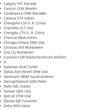
Calgary YYC Kanada
Cancun CUN Mexiko
Casablanca CMN Marokko
Catania CTA Italien
Changsha CSX V. R. China
Charlotte CLT USA
Chengdu CTU V. R. China
Chennai MAA Indien
Chicago-O’Hare ORD USA
Chisinau KIV Moldawien
Cluj CLJ Rumänien
Curacao CUR Niederländische Antillen
D.
Dalaman DLM Türkei
Dallas-Fort Worth DFW USA
Dammam DMM Saudi-Arabien
Danzig/Gdansk GDN Polen
Delhi DEL Indien
Denver DEN USA
Detroit DTW USA
Djerba DJE Tunesien
Doha DOH Katar