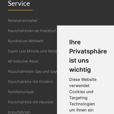
Service
Reiseveranstalter
Pauschalreisen ab Frankfurt
Rundreisen Weltweit
Ihre
Privatsphäre
Super Last Minute und Restplätze
ist uns
All Inklusive Reise
wichtig
Pauschalreisen Gay und Gayfriendly
Diese Website
Pauschalreise mit Kindern
verwendet
Cookies und
Familienurlaub
Targeting
Pauschalreise mit Haustier
Technologien
um Ihnen ein
Kreuzfahrten