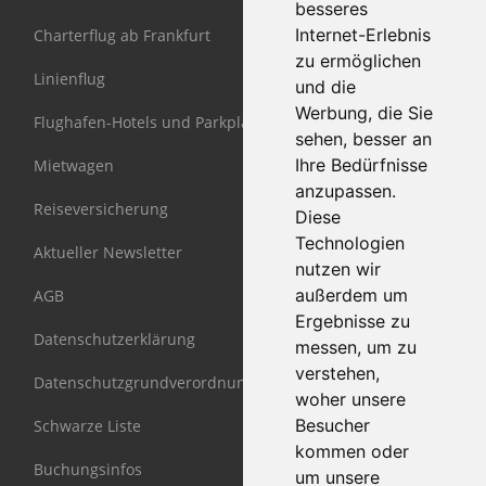
besseres
Internet-Erlebnis
Charterflug ab Frankfurt
zu ermöglichen
Linienflug
und die
Werbung, die Sie
Flughafen-Hotels und Parkplätze
sehen, besser an
Ihre Bedürfnisse
Mietwagen
anzupassen.
Reiseversicherung
Diese
Technologien
Aktueller Newsletter
nutzen wir
außerdem um
AGB
Ergebnisse zu
Datenschutzerklärung
messen, um zu
verstehen,
Datenschutzgrundverordnung DSGVO
woher unsere
Besucher
Schwarze Liste
kommen oder
Buchungsinfos
um unsere