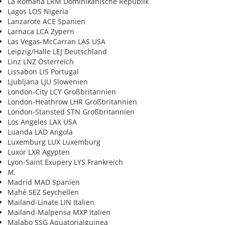
La Romana LRM Dominikanische Republik
Lagos LOS Nigeria
Lanzarote ACE Spanien
Larnaca LCA Zypern
Las Vegas-McCarran LAS USA
Leipzig/Halle LEJ Deutschland
Linz LNZ Österreich
Lissabon LIS Portugal
Ljubljana LJU Slowenien
London-City LCY Großbritannien
London-Heathrow LHR Großbritannien
London-Stansted STN Großbritannien
Los Angeles LAX USA
Luanda LAD Angola
Luxemburg LUX Luxemburg
Luxor LXR Ägypten
Lyon-Saint Exupery LYS Frankreich
M.
Madrid MAD Spanien
Mahé SEZ Seychellen
Mailand-Linate LIN Italien
Mailand-Malpensa MXP Italien
Malabo SSG Äquatorialguinea