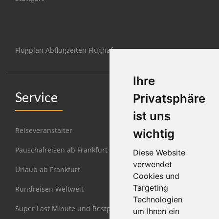
Flugplan Abflugzeiten Flughäfen
Ihre
Service
Privatsphäre
ist uns
Reiseveranstalter
wichtig
Pauschalreisen ab Frankfurt
Diese Website
verwendet
Urlaub ab Frankfurt
Cookies und
Targeting
Rundreisen Weltweit
Technologien
Super Last Minute und Restplätze
um Ihnen ein