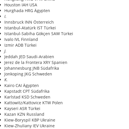
Houston IAH USA
Hurghada HRG Ägypten
I.
Innsbruck INN Österreich
Istanbul-Atatürk IST Türkei
Istanbul-Sabiha Gökçen SAW Türkei
Ivalo IVL Finnland
Izmir ADB Türkei
J.
Jeddah JED Saudi-Arabien
Jerez de la Frontera XRY Spanien
Johannesburg JNB Südafrika
Jonkoping JKG Schweden
K.
Kairo CAI Ägypten
Kapstadt CPT Südafrika
Karlstad KSD Schweden
Kattowitz/Kattovice KTW Polen
Kayseri ASR Türkei
Kazan KZN Russland
Kiew-Boryspil KBP Ukraine
Kiew-Zhuliany IEV Ukraine