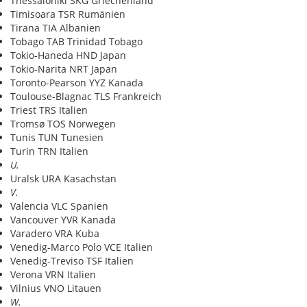
Thessaloniki SKG Griechenland
Timisoara TSR Rumänien
Tirana TIA Albanien
Tobago TAB Trinidad Tobago
Tokio-Haneda HND Japan
Tokio-Narita NRT Japan
Toronto-Pearson YYZ Kanada
Toulouse-Blagnac TLS Frankreich
Triest TRS Italien
Tromsø TOS Norwegen
Tunis TUN Tunesien
Turin TRN Italien
U.
Uralsk URA Kasachstan
V.
Valencia VLC Spanien
Vancouver YVR Kanada
Varadero VRA Kuba
Venedig-Marco Polo VCE Italien
Venedig-Treviso TSF Italien
Verona VRN Italien
Vilnius VNO Litauen
W.