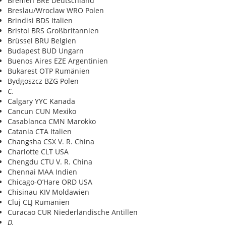
Bremen BRE Deutschland
Breslau/Wroclaw WRO Polen
Brindisi BDS Italien
Bristol BRS Großbritannien
Brüssel BRU Belgien
Budapest BUD Ungarn
Buenos Aires EZE Argentinien
Bukarest OTP Rumänien
Bydgoszcz BZG Polen
C.
Calgary YYC Kanada
Cancun CUN Mexiko
Casablanca CMN Marokko
Catania CTA Italien
Changsha CSX V. R. China
Charlotte CLT USA
Chengdu CTU V. R. China
Chennai MAA Indien
Chicago-O’Hare ORD USA
Chisinau KIV Moldawien
Cluj CLJ Rumänien
Curacao CUR Niederländische Antillen
D.