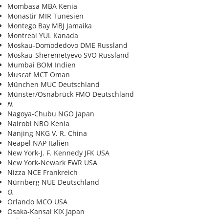
Mombasa MBA Kenia
Monastir MIR Tunesien
Montego Bay MBJ Jamaika
Montreal YUL Kanada
Moskau-Domodedovo DME Russland
Moskau-Sheremetyevo SVO Russland
Mumbai BOM Indien
Muscat MCT Oman
München MUC Deutschland
Münster/Osnabrück FMO Deutschland
N.
Nagoya-Chubu NGO Japan
Nairobi NBO Kenia
Nanjing NKG V. R. China
Neapel NAP Italien
New York-J. F. Kennedy JFK USA
New York-Newark EWR USA
Nizza NCE Frankreich
Nürnberg NUE Deutschland
O.
Orlando MCO USA
Osaka-Kansai KIX Japan