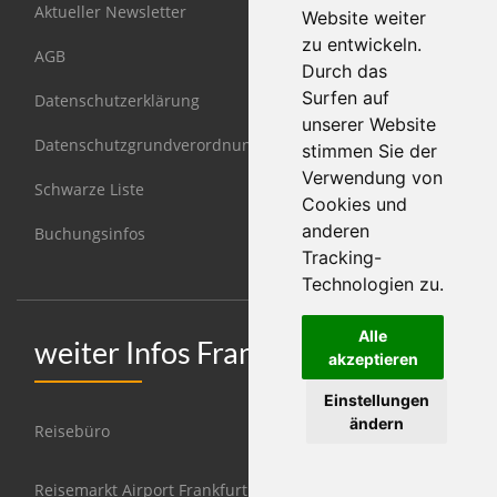
Aktueller Newsletter
Website weiter
zu entwickeln.
AGB
Durch das
Surfen auf
Datenschutzerklärung
unserer Website
Datenschutzgrundverordnung DSGVO
stimmen Sie der
Verwendung von
Schwarze Liste
Cookies und
anderen
Buchungsinfos
Tracking-
Technologien zu.
Alle
weiter Infos Frankfurt
akzeptieren
Einstellungen
ändern
Reisebüro
Reisemarkt Airport Frankfurt