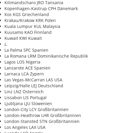
Kilimandscharo JRO Tansania
Kopenhagen-Kastrup CPH Dänemark
Kos KGS Griechenland
Krakau/Krakow KRK Polen
Kuala Lumpur KUL Malaysia
Kuusamo KAO Finnland
Kuwait KWI Kuwait
L.
La Palma SPC Spanien
La Romana LRM Dominikanische Republik
Lagos LOS Nigeria
Lanzarote ACE Spanien
Larnaca LCA Zypern
Las Vegas-McCarran LAS USA
Leipzig/Halle LEJ Deutschland
Linz LNZ Österreich
Lissabon LIS Portugal
Ljubljana LJU Slowenien
London-City LCY Großbritannien
London-Heathrow LHR Großbritannien
London-Stansted STN Großbritannien
Los Angeles LAX USA