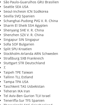
São Paulo-Guarulhos GRU Brasilien
Seattle SEA USA
Seoul-Incheon ICN Südkorea
Sevilla SVQ Spanien
Schanghai-Pudong PVG V. R. China
Sharm El Sheik SSH Ägypten
Shenyang SHE V. R. China
Shenzhen SZX V. R. China
Singapur SIN Singapur
Sofia SOF Bulgarien
Split SPU Kroatien
Stockholm-Arlanda ARN Schweden
Straßburg SXB Frankreich
Stuttgart STR Deutschland
T.
Taipeh TPE Taiwan
Tallinn TLL Estland
Tampa TPA USA
Taschkent TAS Usbekistan
Teheran IKA Iran
Tel Aviv-Ben Gurion TLV Israel
Teneriffa-Sur TFS Spanien