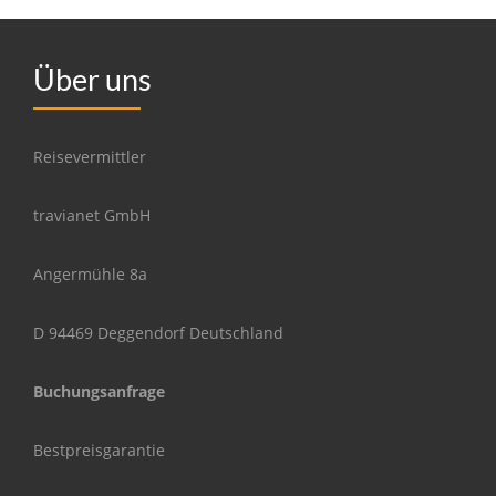
Über uns
Reisevermittler
travianet GmbH
Angermühle 8a
D 94469 Deggendorf Deutschland
Buchungsanfrage
Bestpreisgarantie