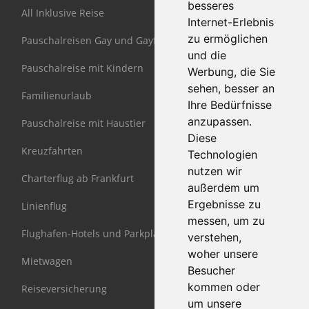
besseres
All Inklusive Reise
Internet-Erlebnis
zu ermöglichen
Pauschalreisen Gay und Gayfriendly
und die
Pauschalreise mit Kindern
Werbung, die Sie
sehen, besser an
Familienurlaub
Ihre Bedürfnisse
anzupassen.
Pauschalreise mit Haustier
Diese
Kreuzfahrten
Technologien
nutzen wir
Charterflug ab Frankfurt
außerdem um
Ergebnisse zu
Linienflug
messen, um zu
Flughafen-Hotels und Parkplätze
verstehen,
woher unsere
Mietwagen
Besucher
kommen oder
Reiseversicherung
um unsere