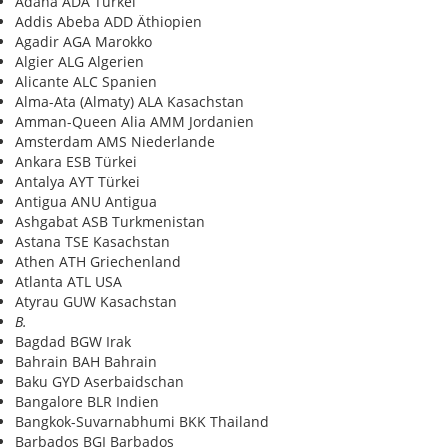
Adana ADA Türkei
Addis Abeba ADD Äthiopien
Agadir AGA Marokko
Algier ALG Algerien
Alicante ALC Spanien
Alma-Ata (Almaty) ALA Kasachstan
Amman-Queen Alia AMM Jordanien
Amsterdam AMS Niederlande
Ankara ESB Türkei
Antalya AYT Türkei
Antigua ANU Antigua
Ashgabat ASB Turkmenistan
Astana TSE Kasachstan
Athen ATH Griechenland
Atlanta ATL USA
Atyrau GUW Kasachstan
B.
Bagdad BGW Irak
Bahrain BAH Bahrain
Baku GYD Aserbaidschan
Bangalore BLR Indien
Bangkok-Suvarnabhumi BKK Thailand
Barbados BGI Barbados