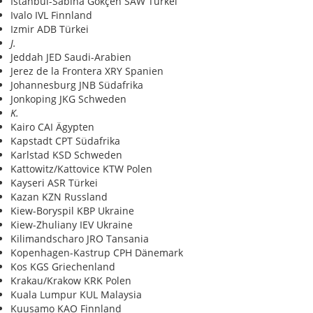
Istanbul-Sabiha Gökçen SAW Türkei
Ivalo IVL Finnland
Izmir ADB Türkei
J.
Jeddah JED Saudi-Arabien
Jerez de la Frontera XRY Spanien
Johannesburg JNB Südafrika
Jonkoping JKG Schweden
K.
Kairo CAI Ägypten
Kapstadt CPT Südafrika
Karlstad KSD Schweden
Kattowitz/Kattovice KTW Polen
Kayseri ASR Türkei
Kazan KZN Russland
Kiew-Boryspil KBP Ukraine
Kiew-Zhuliany IEV Ukraine
Kilimandscharo JRO Tansania
Kopenhagen-Kastrup CPH Dänemark
Kos KGS Griechenland
Krakau/Krakow KRK Polen
Kuala Lumpur KUL Malaysia
Kuusamo KAO Finnland