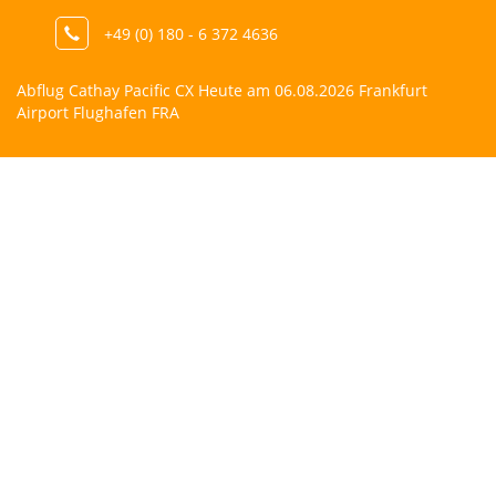
+49 (0) 180 - 6 372 4636
Abflug Cathay Pacific CX Heute am 06.08.2026 Frankfurt
Airport Flughafen FRA