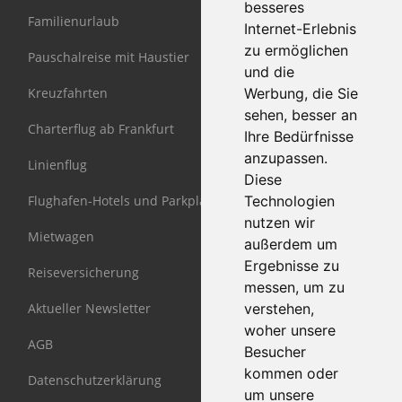
besseres
Familienurlaub
Internet-Erlebnis
zu ermöglichen
Pauschalreise mit Haustier
und die
Kreuzfahrten
Werbung, die Sie
sehen, besser an
Charterflug ab Frankfurt
Ihre Bedürfnisse
anzupassen.
Linienflug
Diese
Flughafen-Hotels und Parkplätze
Technologien
nutzen wir
Mietwagen
außerdem um
Ergebnisse zu
Reiseversicherung
messen, um zu
Aktueller Newsletter
verstehen,
woher unsere
AGB
Besucher
kommen oder
Datenschutzerklärung
um unsere