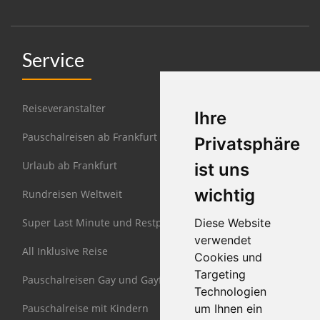
Service
Reiseveranstalter
Ihre
Pauschalreisen ab Frankfurt
Privatsphäre
Urlaub ab Frankfurt
ist uns
wichtig
Rundreisen Weltweit
Super Last Minute und Restplätze
Diese Website
verwendet
All Inklusive Reise
Cookies und
Targeting
Pauschalreisen Gay und Gayfriendly
Technologien
Pauschalreise mit Kindern
um Ihnen ein