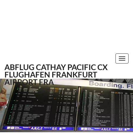
Togg
ABFLUG CATHAY PACIFIC CX
navi
FLUGHAFEN FRANKFURT
AIRPORT FRA