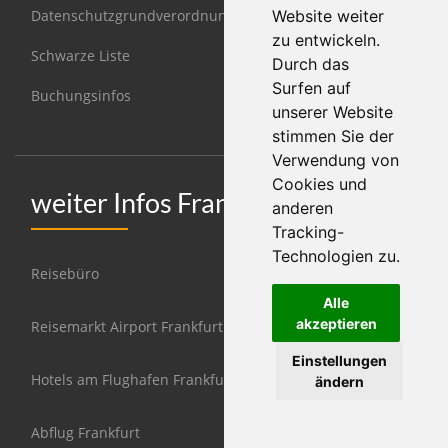
Datenschutzgrundverordnung DSGVO
Website weiter
zu entwickeln.
Schwarze Liste
Durch das
Surfen auf
Buchungsinfos
unserer Website
stimmen Sie der
Verwendung von
Cookies und
weiter Infos Frankfurt
anderen
Tracking-
Technologien zu.
Reisebüro
Alle
akzeptieren
Reisemarkt Airport Frankfurt
Einstellungen
Hotels am Flughafen Frankfurt
ändern
Abflug Frankfurt