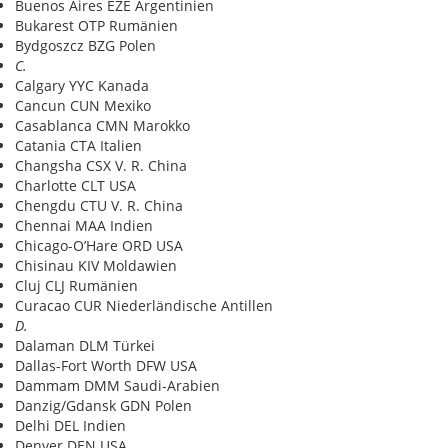
Buenos Aires EZE Argentinien
Bukarest OTP Rumänien
Bydgoszcz BZG Polen
C.
Calgary YYC Kanada
Cancun CUN Mexiko
Casablanca CMN Marokko
Catania CTA Italien
Changsha CSX V. R. China
Charlotte CLT USA
Chengdu CTU V. R. China
Chennai MAA Indien
Chicago-O’Hare ORD USA
Chisinau KIV Moldawien
Cluj CLJ Rumänien
Curacao CUR Niederländische Antillen
D.
Dalaman DLM Türkei
Dallas-Fort Worth DFW USA
Dammam DMM Saudi-Arabien
Danzig/Gdansk GDN Polen
Delhi DEL Indien
Denver DEN USA