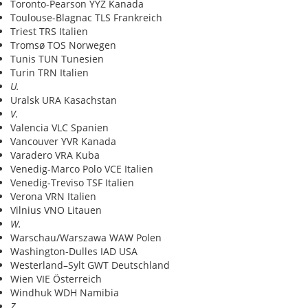
Toronto-Pearson YYZ Kanada
Toulouse-Blagnac TLS Frankreich
Triest TRS Italien
Tromsø TOS Norwegen
Tunis TUN Tunesien
Turin TRN Italien
U.
Uralsk URA Kasachstan
V.
Valencia VLC Spanien
Vancouver YVR Kanada
Varadero VRA Kuba
Venedig-Marco Polo VCE Italien
Venedig-Treviso TSF Italien
Verona VRN Italien
Vilnius VNO Litauen
W.
Warschau/Warszawa WAW Polen
Washington-Dulles IAD USA
Westerland–Sylt GWT Deutschland
Wien VIE Österreich
Windhuk WDH Namibia
Z.