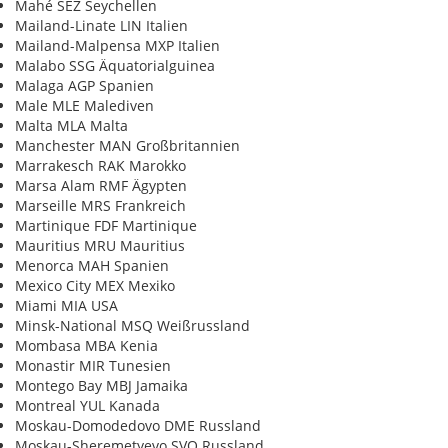
Mahé SEZ Seychellen
Mailand-Linate LIN Italien
Mailand-Malpensa MXP Italien
Malabo SSG Äquatorialguinea
Malaga AGP Spanien
Male MLE Malediven
Malta MLA Malta
Manchester MAN Großbritannien
Marrakesch RAK Marokko
Marsa Alam RMF Ägypten
Marseille MRS Frankreich
Martinique FDF Martinique
Mauritius MRU Mauritius
Menorca MAH Spanien
Mexico City MEX Mexiko
Miami MIA USA
Minsk-National MSQ Weißrussland
Mombasa MBA Kenia
Monastir MIR Tunesien
Montego Bay MBJ Jamaika
Montreal YUL Kanada
Moskau-Domodedovo DME Russland
Moskau-Sheremetyevo SVO Russland