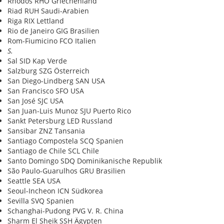
Rhodos RHO Griechenland
Riad RUH Saudi-Arabien
Riga RIX Lettland
Rio de Janeiro GIG Brasilien
Rom-Fiumicino FCO Italien
S.
Sal SID Kap Verde
Salzburg SZG Österreich
San Diego-Lindberg SAN USA
San Francisco SFO USA
San José SJC USA
San Juan-Luis Munoz SJU Puerto Rico
Sankt Petersburg LED Russland
Sansibar ZNZ Tansania
Santiago Compostela SCQ Spanien
Santiago de Chile SCL Chile
Santo Domingo SDQ Dominikanische Republik
São Paulo-Guarulhos GRU Brasilien
Seattle SEA USA
Seoul-Incheon ICN Südkorea
Sevilla SVQ Spanien
Schanghai-Pudong PVG V. R. China
Sharm El Sheik SSH Ägypten