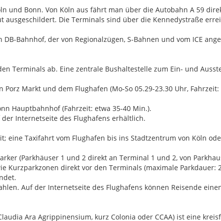
 Köln und Bonn. Von Köln aus fährt man über die Autobahn A 59 d
ut ausgeschildert. Die Terminals sind über die Kennedystraße erre
en DB-Bahnhof, der von Regionalzügen, S-Bahnen und vom ICE angef
n Terminals ab. Eine zentrale Bushaltestelle zum Ein- und Ausste
n Porz Markt und dem Flughafen (Mo-So 05.29-23.30 Uhr, Fahrzeit: 
n Hauptbahnhof (Fahrzeit: etwa 35-40 Min.).
der Internetseite des Flughafens erhältlich.
it; eine Taxifahrt vom Flughafen bis ins Stadtzentrum von Köln od
parker (Parkhäuser 1 und 2 direkt an Terminal 1 und 2, von Parkh
wie Kurzparkzonen direkt vor den Terminals (maximale Parkdauer: 2 
ndet.
ahlen. Auf der Internetseite des Flughafens können Reisende eine
 Claudia Ara Agrippinensium, kurz Colonia oder CCAA) ist eine krei