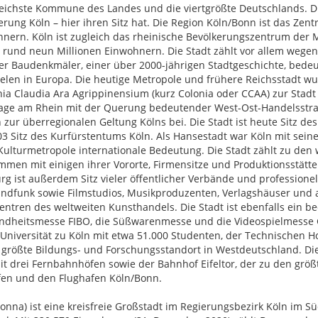
sreichste Kommune des Landes und die viertgrößte Deutschlands. 
erung Köln – hier ihren Sitz hat. Die Region Köln/Bonn ist das Z
hnern. Köln ist zugleich das rheinische Bevölkerungszentrum der 
 rund neun Millionen Einwohnern. Die Stadt zählt vor allem wege
her Baudenkmäler, einer über 2000-jährigen Stadtgeschichte, bede
zielen in Europa. Die heutige Metropole und frühere Reichsstadt
nia Claudia Ara Agrippinensium (kurz Colonia oder CCAA) zur Stad
 Lage am Rhein mit der Querung bedeutender West-Ost-Handelsstra
 zur überregionalen Geltung Kölns bei. Die Stadt ist heute Sitz de
 Sitz des Kurfürstentums Köln. Als Hansestadt war Köln mit seine
 Kulturmetropole internationale Bedeutung. Die Stadt zählt zu de
mmen mit einigen ihrer Vororte, Firmensitze und Produktionsstät
 ist außerdem Sitz vieler öffentlicher Verbände und professionel
ndfunk sowie Filmstudios, Musikproduzenten, Verlagshäuser und
 Zentren des weltweiten Kunsthandels. Die Stadt ist ebenfalls ein
undheitsmesse FIBO, die Süßwarenmesse und die Videospielmesse G
 Universität zu Köln mit etwa 51.000 Studenten, der Technischen 
r größte Bildungs- und Forschungsstandort in Westdeutschland. D
t drei Fernbahnhöfen sowie der Bahnhof Eifeltor, der zu den gr
äfen und den Flughafen Köln/Bonn.
onna) ist eine kreisfreie Großstadt im Regierungsbezirk Köln im 