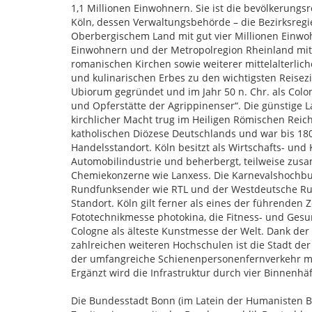
1,1 Millionen Einwohnern. Sie ist die bevölkerung
Köln, dessen Verwaltungsbehörde – die Bezirksregi
Oberbergischem Land mit gut vier Millionen Einwo
Einwohnern und der Metropolregion Rheinland mit
romanischen Kirchen sowie weiterer mittelalterlic
und kulinarischen Erbes zu den wichtigsten Reise
Ubiorum gegründet und im Jahr 50 n. Chr. als Colo
und Opferstätte der Agrippinenser“. Die günstige
kirchlicher Macht trug im Heiligen Römischen Reich
katholischen Diözese Deutschlands und war bis 1803
Handelsstandort. Köln besitzt als Wirtschafts- und
Automobilindustrie und beherbergt, teilweise zusa
Chemiekonzerne wie Lanxess. Die Karnevalshochburg
Rundfunksender wie RTL und der Westdeutsche Ru
Standort. Köln gilt ferner als eines der führenden
Fototechnikmesse photokina, die Fitness- und Ges
Cologne als älteste Kunstmesse der Welt. Dank der
zahlreichen weiteren Hochschulen ist die Stadt de
der umfangreiche Schienenpersonenfernverkehr mi
Ergänzt wird die Infrastruktur durch vier Binnenh
Die Bundesstadt Bonn (im Latein der Humanisten B