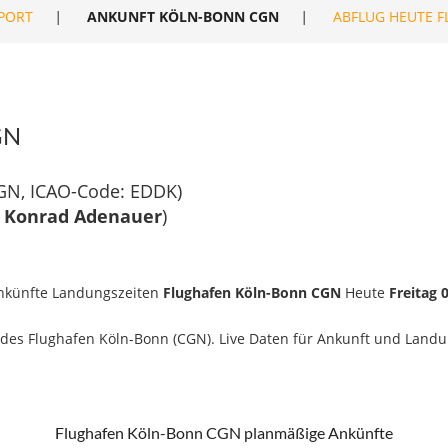
PORT
|
ANKUNFT KÖLN-BONN CGN
|
ABFLUG HEUTE 
GN
GN, ICAO-Code: EDDK)
n Konrad Adenauer
)
nkünfte Landungszeiten
Flughafen Köln-Bonn CGN
Heute
Freitag 
des Flughafen Köln-Bonn (CGN). Live Daten für Ankunft und Landun
Flughafen Köln-Bonn CGN planmäßige Ankünfte