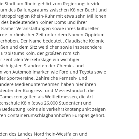
Die Stadt am Rhein gehört zum Regierungsbezirk
entrum des Ballungsraums zwischen Kölner Bucht und
Metropolregion Rhein-Ruhr mit etwa zehn Millionen
n des bedeutenden Kölner Doms und ihrer
utsamer Veranstaltungen sowie ihres kulturellen
 wurde in römischer Zeit unter dem Namen Oppidum
t erhoben. Der Name bedeutet „Claudische Kolonie
ßen und dem Sitz weltlicher sowie insbesondere
s Erzbistums Köln, der größten römisch-
r zentralen Verkehrslage ein wichtiger
n wichtigsten Standorten der Chemie- und
ten von Automobilmarken wie Ford und Toyota sowie
ler Sportvereine. Zahlreiche Fernseh- und
 andere Medienunternehmen haben hier ihren
 bedeutender Kongress- und Messestandort: die
amescom gelten als Weltleitmessen, die Art
Hochschule Köln (etwa 26.000 Studenten) und
ie Bedeutung Kölns als Verkehrsknotenpunkt zeigen
ößten Containerumschlagbahnhöfen Europas gehört.
Süden des Landes Nordrhein-Westfalen und