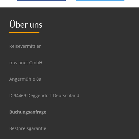
Über uns
Reisevermittler
travianet GmbH
Angermühle 8a
D 94469 Deggendorf Deutschland
Buchungsanfrage
Bestpreisgarantie