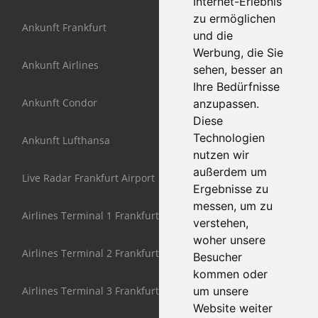
Internet-Erlebnis
zu ermöglichen
Ankunft Frankfurt
und die
Werbung, die Sie
Ankunft Airlines
sehen, besser an
Ihre Bedürfnisse
Ankunft Condor
anzupassen.
Diese
Technologien
Ankunft Lufthansa
nutzen wir
außerdem um
Live Radar Frankfurt Airport
Ergebnisse zu
messen, um zu
Airlines Terminal 1 Frankfurt
verstehen,
woher unsere
Airlines Terminal 2 Frankfurt
Besucher
kommen oder
Airlines Terminal 3 Frankfurt
um unsere
Website weiter