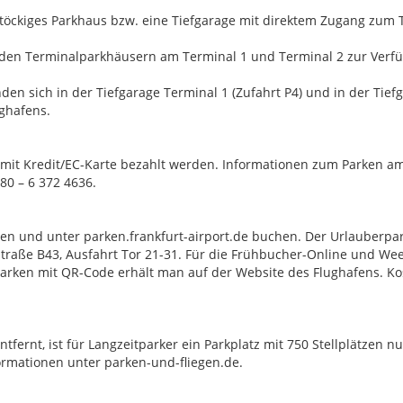
stöckiges Parkhaus bzw. eine Tiefgarage mit direktem Zugang zum 
 den Terminalparkhäusern am Terminal 1 und Terminal 2 zur Verfü
den sich in der Tiefgarage Terminal 1 (Zufahrt P4) und in der Tief
ughafens.
it Kredit/EC-Karte bezahlt werden. Informationen zum Parken am
180 – 6 372 4636.
en und unter parken.frankfurt-airport.de buchen. Der Urlauberpa
traße B43, Ausfahrt Tor 21-31. Für die Frühbucher-Online und Wee
arken mit QR-Code erhält man auf der Website des Flughafens. Ko
fernt, ist für Langzeitparker ein Parkplatz mit 750 Stellplätzen n
ormationen unter parken-und-fliegen.de.