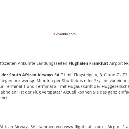
♥
Avionio.com
tszeiten Ankünfte Landungszeiten
Flughafen Frankfurt
Airport F
 der South African Airways SA
T1 mit Flugsteige A, B, C und Z - T2
s liegen nur wenige Minuten per Shuttlebus oder SkyLine voneinand
ür Terminal 1 und Terminal 2 - mit Flugauskunft der Fluggesellscha
abholen? Ist der Flug verspätet? Aktuell können Sie das ganz einfa
port.
 African Airways SA stammen von www.flightstats.com | Airport-Fra