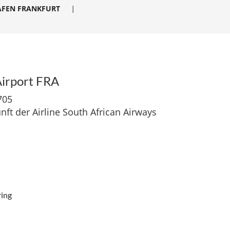
AFEN FRANKFURT
|
Airport FRA
705
ft der Airline South African Airways
ring